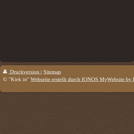
Druckversion
|
Sitemap
© "Kiek in"
Webseite erstellt durch IONOS MyWebsite by 