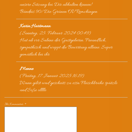
unsere Sitzung bei Dir abhalten können!
Bündnis 90/Die Grünen OV Remchingen
Karin Hartmann
(
Sonntag, 25. Februar 2024 00:49
)
Hut ab vor Sabine der Gastgeberin. Freundlich,
sympathisch und wuppt die Bewirtung alleine. Super
gemütlich bei ihr
Menne
(
Freitag, 17. Januar 2025 16:19
)
Wann gibst wad gescheits zu essa Fleischbrühe spätzle
und Soße olllle
Ihr Kommentar: *