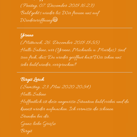
(
Freitag, 07. Dezember 2018 16:23
)
Bald geht's wieder los. Wir freuen uns auf
Wiedereröffnung😃
Yvonne
(
Mittwoch, 26. Dezember 2018 18:55
)
Hallo Sabine, wir (Yvonne, Michaela u. Markus) sind
sooo froh, dass Du wieder geöffnet hast! Wir sehen uns
sehr bald wieder, versprochen!!
Birgit Lerch
(
Samstag, 23. Mai 2020 20:54
)
Hallo Sabine
Hoffentlich ist diese ungewisse Situation bald vorbei und du
kannst wieder aufmachen. Ich vermisse die schönen
Stunden bei dir.
Ganz liebe Grüße
Birgit