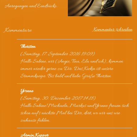
Anregungen und Eindrücke.
Kommentar schreiben
Kommentare
Thorsten
(
Samstag, 17. September 2016 19:09
)
Hallo Sabine, wir (Angie, Tina, Ela und ich), kommen
immer wieder gerne zu Dir. Das Kiekin ist unsere
Stammkneipe. Bis bald und liebe Grüße Thorsten
Yvonne
(
Samstag, 30. Dezember 2017 14:18
)
Hallo Sabine! Michaela, Markus und Yvonne freuen sich
schon auf's nächste Mal bei Dir, dort, wo wir uns wie
zuhause fühlen.
Armin Kupper