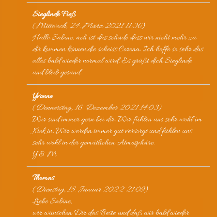
Sieglinde Fieß
(
Mittwoch, 24. März 2021 11:36
)
Hallo Sabine, ach ist das schade dass wir nicht mehr zu
dir kommen können,die scheiss Corona. Ich hoffe so sehr das
alles bald wieder normal wird. Es grüßt dich Sieglinde
und bleib gesund.
Yvonne
(
Donnerstag, 16. Dezember 2021 14:03
)
Wir sind immer gern bei dir. Wir fühlen uns sehr wohl im
Kiek in. Wir werden immer gut versorgt und fühlen uns
sehr wohl in der gemütlichen Atmosphäre.
Y & M
Thomas
(
Dienstag, 18. Januar 2022 21:09
)
Liebe Sabine,
wir wünschen Dir das Beste und daß wir bald wieder